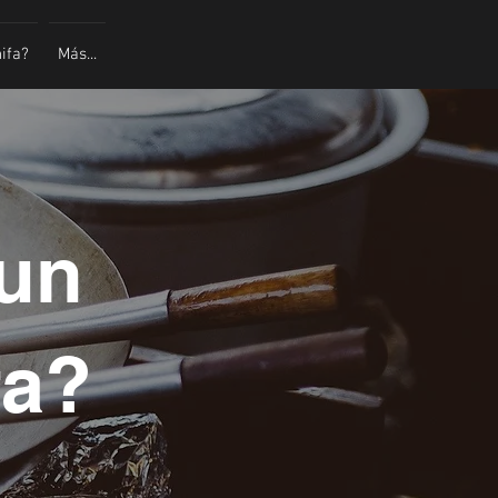
ifa?
Más...
un
fa?