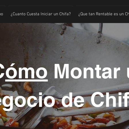
no
¿Cuanto Cuesta Iniciar un Chifa?
¿Que tan Rentable es un Ch
C
ómo
Montar 
gocio de Chi