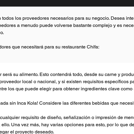
con todos los proveedores necesarios para su negocio. Desea int
oveedores a menudo puede volverse bastante complejo y es nec
o.
ores que necesitará para su restaurante Chifa:
r será su alimento. Esto contendrá todo, desde su carne y produc
roveedor local o nacional, y si existen requisitos específicos p
tre los que puede elegir para obtener ingredientes clave como a
ada sin Inca Kola! Considere las diferentes bebidas que necesi
cualquier requisito de diseño, señalización o impresión de men
ello. Una vez más, hay varias opciones para esto, por lo que deb
regar el proyecto deseado.